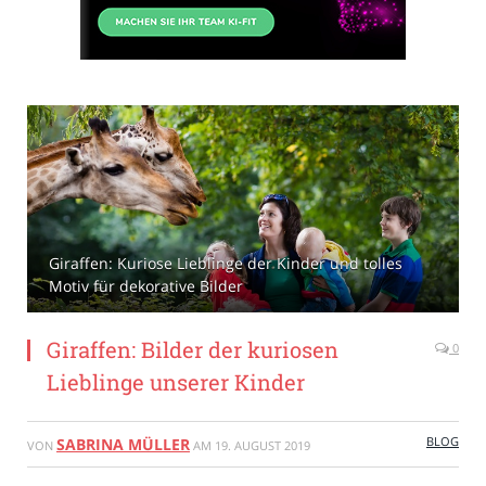
Giraffen: Kuriose Lieblinge der Kinder und tolles
Motiv für dekorative Bilder
Giraffen: Bilder der kuriosen
0
Lieblinge unserer Kinder
BLOG
SABRINA MÜLLER
VON
AM
19. AUGUST 2019