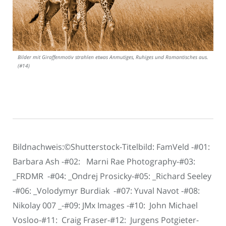
Bilder mit Giraffenmotiv strahlen etwas Anmutiges, Ruhiges und Romantisches aus.
(#14)
Bildnachweis:©Shutterstock-Titelbild: FamVeld -#01:
Barbara Ash -#02: Marni Rae Photography-#03:
_FRDMR -#04: _Ondrej Prosicky-#05: _Richard Seeley
-#06: _Volodymyr Burdiak -#07: Yuval Navot -#08:
Nikolay 007 _-#09: JMx Images -#10: John Michael
Vosloo-#11: Craig Fraser-#12: Jurgens Potgieter-