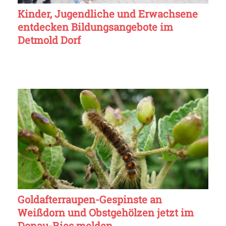
Kinder, Jugendliche und Erwachsene
entdecken Bildungsangebote im
Detmold Dorf
Goldafterraupen-Gespinste an
Weißdorn und Obstgehölzen jetzt im
Donau-Ries melden