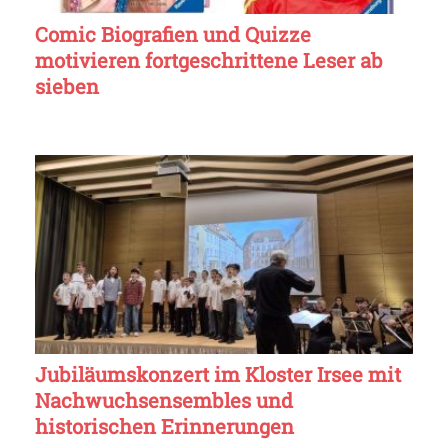
Comic Biografien und Quizze
motivieren fortgeschrittene Leser ab
sieben
Jubiläumskonzert im Kloster Irsee mit
Nachwuchsensembles und
historischen Erinnerungen