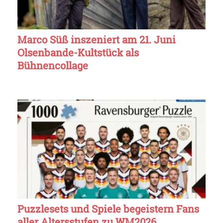
Marco Süß inszeniert am 21. Juni
Olsenbande-Kultstück als
Bühnencollage
Puzzlesets und Spiele begeistern Fans
aller Altersstufen zu WM2026