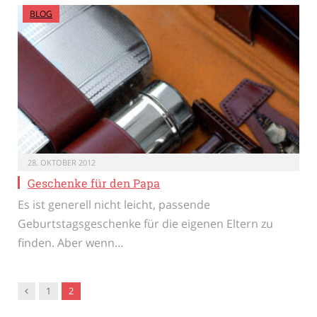
BLOG
28. OKTOBER 2012
Geschenke für den Papa
Es ist generell nicht leicht, passende
Geburtstagsgeschenke für die eigenen Eltern zu
finden. Aber wenn…
Vorgänger
1
2