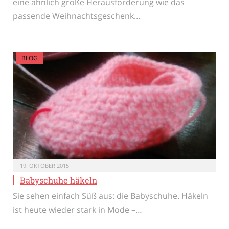
eine ähnlich große Herausforderung wie das
passende Weihnachtsgeschenk…
BLOG
19. OKTOBER 2015
Babyschuhe häkeln
Sie sehen einfach Süß aus: die Babyschuhe. Häkeln
ist heute wieder stark in Mode –…