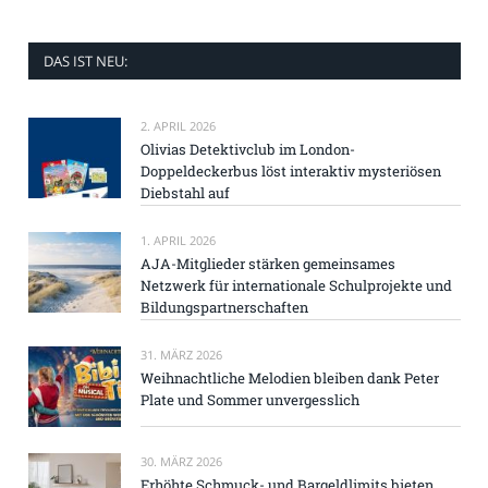
DAS IST NEU:
2. APRIL 2026
Olivias Detektivclub im London-
Doppeldeckerbus löst interaktiv mysteriösen
Diebstahl auf
1. APRIL 2026
AJA-Mitglieder stärken gemeinsames
Netzwerk für internationale Schulprojekte und
Bildungspartnerschaften
31. MÄRZ 2026
Weihnachtliche Melodien bleiben dank Peter
Plate und Sommer unvergesslich
30. MÄRZ 2026
Erhöhte Schmuck- und Bargeldlimits bieten