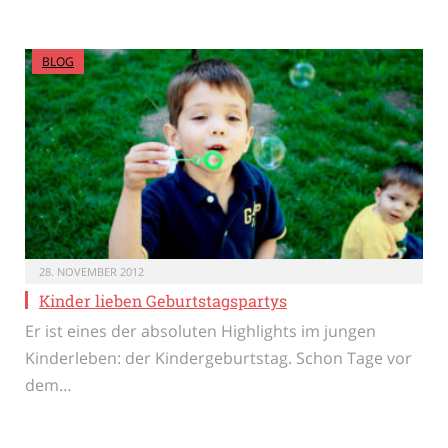
BLOG
28. NOVEMBER 2012
Kinder lieben Geburtstagspartys
Er ist eines der absoluten Highlights im jungen
Kinderleben: der Kindergeburtstag. Schon Tage vor
dem…