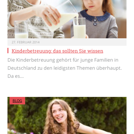
27. FEBRUAR 2014
Kinderbetreuung: das sollten Sie wissen
Die Kinderbetreuung gehört für junge Familien in
Deutschland zu den leidigsten Themen überhaupt.
Da es…
BLOG