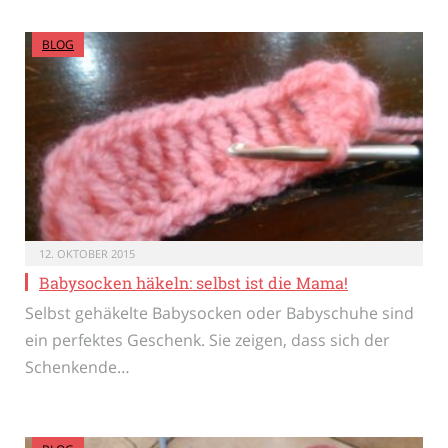
BLOG
12. OKTOBER 2015
Babysocken häkeln: selbst ist die Mama!
Selbst gehäkelte Babysocken oder Babyschuhe sind
ein perfektes Geschenk. Sie zeigen, dass sich der
Schenkende…