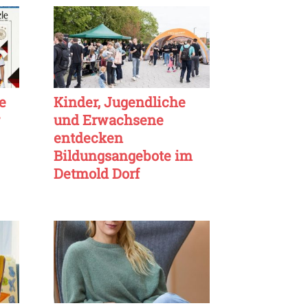
e
Kinder, Jugendliche
und Erwachsene
entdecken
Bildungsangebote im
Detmold Dorf