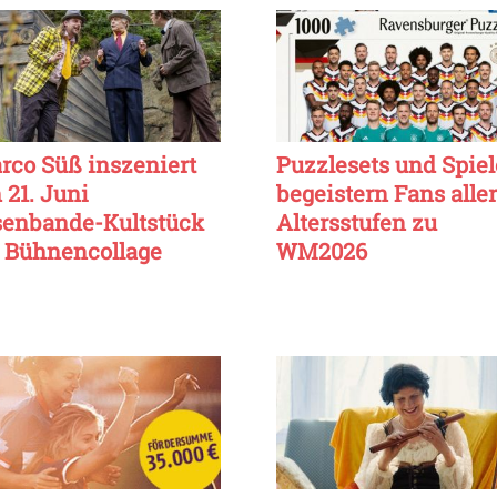
rco Süß inszeniert
Puzzlesets und Spiel
 21. Juni
begeistern Fans aller
senbande-Kultstück
Altersstufen zu
s Bühnencollage
WM2026