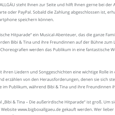
LGÄU steht Ihnen zur Seite und hilft Ihnen gerne bei der 
e oder PayPal. Sobald die Zahlung abgeschlossen ist, erhalte
artphone speichern können.
rdische Hitparade“ ein Musical-Abenteuer, das die ganze Fami
rden Bibi & Tina und ihre Freundinnen auf der Bühne zum
Choreografien werden das Publikum in eine fantastische We
 ihren Liedern und Songgeschichten eine wichtige Rolle in 
und erzählen von den Herausforderungen, denen sie sich ste
e im Publikum, während Bibi & Tina und ihre Freundinnen i
 „Bibi & Tina – Die außerirdische Hitparade“ ist groß. Um s
llen Website www.bigboxallgaeu.de gekauft werden. Wer lieb