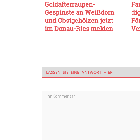
Goldafterraupen-
Fa
Gespinste an Weißdorn
dig
und Obstgehölzen jetzt
Fö
im Donau-Ries melden
Ve
LASSEN SIE EINE ANTWORT HIER