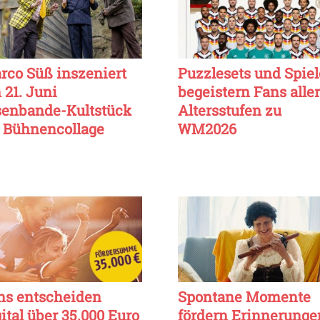
rco Süß inszeniert
Puzzlesets und Spiel
 21. Juni
begeistern Fans aller
senbande-Kultstück
Altersstufen zu
s Bühnencollage
WM2026
ns entscheiden
Spontane Momente
ital über 35.000 Euro
fördern Erinnerunge