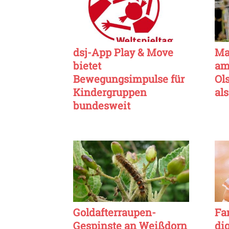
dsj-App Play & Move
Ma
bietet
am
Bewegungsimpulse für
Ol
Kindergruppen
al
bundesweit
Goldafterraupen-
Fa
Gespinste an Weißdorn
dig