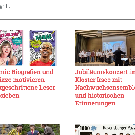
riff.
mic Biografien und
Jubiläumskonzert i
izze motivieren
Kloster Irsee mit
rtgeschrittene Leser
Nachwuchsensembl
 sieben
und historischen
Erinnerungen